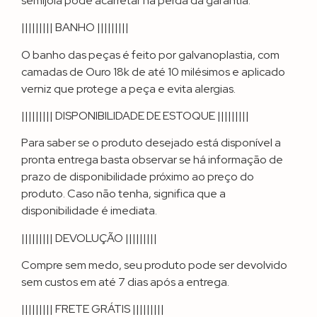
semijoia pode acarretar na perda da garantia.
||||||||| BANHO |||||||||
O banho das peças é feito por galvanoplastia, com
camadas de Ouro 18k de até 10 milésimos e aplicado
verniz que protege a peça e evita alergias.
||||||||| DISPONIBILIDADE DE ESTOQUE |||||||||
Para saber se o produto desejado está disponível a
pronta entrega basta observar se há informação de
prazo de disponibilidade próximo ao preço do
produto. Caso não tenha, significa que a
disponibilidade é imediata.
||||||||| DEVOLUÇÃO |||||||||
Compre sem medo, seu produto pode ser devolvido
sem custos em até 7 dias após a entrega.
||||||||| FRETE GRÁTIS |||||||||