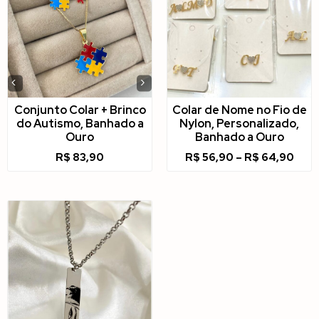
‹
›
Conjunto Colar + Brinco
Colar de Nome no Fio de
do Autismo, Banhado a
Nylon, Personalizado,
Ouro
Banhado a Ouro
R$
83,90
R$
56,90
–
R$
64,90