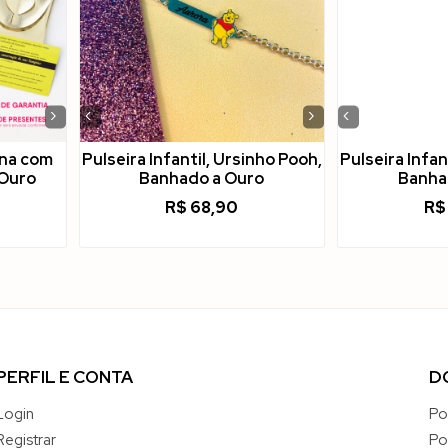
›
‹
›
‹
ana com
Pulseira Infantil, Ursinho Pooh,
Pulseira Infan
 Ouro
Banhado a Ouro
Banha
R$
68,90
R$
PERFIL E CONTA
D
Login
Po
Registrar
Po