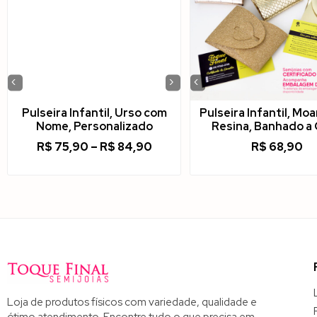
‹
›
‹
Pulseira Infantil, Urso com
Pulseira Infantil, Mo
Nome, Personalizado
Resina, Banhado a
R$
75,90
–
R$
84,90
R$
68,90
Loja de produtos físicos com variedade, qualidade e
ótimo atendimento. Encontre tudo o que precisa em