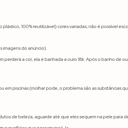
stico, 100% reutilizável) cores variadas, não é possível esco
as imagens do anúncio).
 perderá a cor, ela é banhada a ouro 18k. Após o banho de our
, ou em piscinas (molhar pode, o problema são as substâncias 
utos de beleza, aguarde até que eles sequem na pele para dep
m superfícies que possam riscá-la.