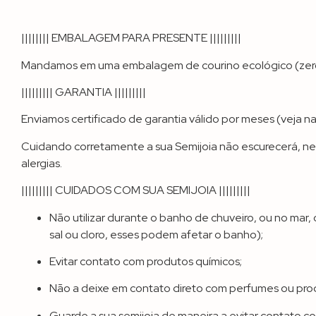
|||||||| EMBALAGEM PARA PRESENTE |||||||||
Mandamos em uma embalagem de courino ecológico (zero plá
||||||||| GARANTIA |||||||||
Enviamos certificado de garantia válido por meses (veja n
Cuidando corretamente a sua Semijoia não escurecerá, nem
alergias.
||||||||| CUIDADOS COM SUA SEMIJOIA |||||||||
Não utilizar durante o banho de chuveiro, ou no mar
sal ou cloro, esses podem afetar o banho);
Evitar contato com produtos químicos;
Não a deixe em contato direto com perfumes ou prod
Guarde a sua semijoia de maneira a evitar contato co