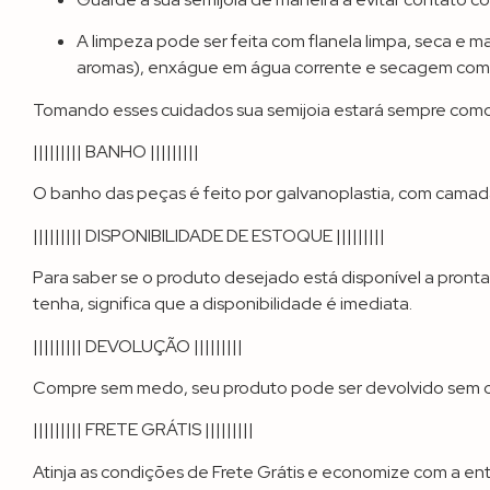
A limpeza pode ser feita com flanela limpa, seca 
aromas), enxágue em água corrente e secagem compl
Tomando esses cuidados sua semijoia estará sempre como 
||||||||| BANHO |||||||||
O banho das peças é feito por galvanoplastia, com camadas
||||||||| DISPONIBILIDADE DE ESTOQUE |||||||||
Para saber se o produto desejado está disponível a pront
tenha, significa que a disponibilidade é imediata.
||||||||| DEVOLUÇÃO |||||||||
Compre sem medo, seu produto pode ser devolvido sem cu
||||||||| FRETE GRÁTIS |||||||||
Atinja as condições de Frete Grátis e economize com a en