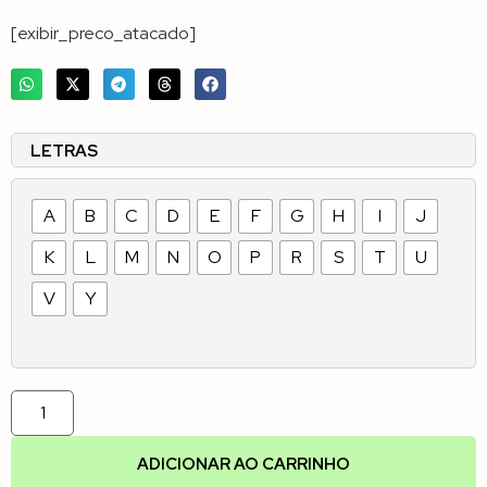
[exibir_preco_atacado]
LETRAS
A
B
C
D
E
F
G
H
I
J
K
L
M
N
O
P
R
S
T
U
V
Y
ADICIONAR AO CARRINHO