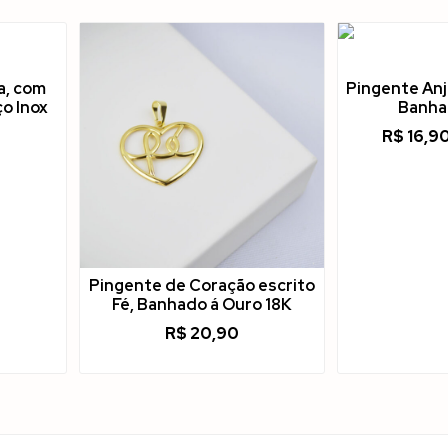
a, com
Pingente Anj
o Inox
Banha
R$
16,9
Pingente de Coração escrito
Fé, Banhado á Ouro 18K
R$
20,90