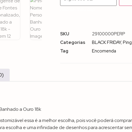
Não sei meu cep
SKU
29100000PERP
Categorias
BLACK FRIDAY
,
Ping
Tag
Encomenda
0)
 Banhado a Ouro 18k
ustomizável essa é a melhor escolha, pois você poderá comprar
ra escolha e uma infinidade de desenhos para acrescentar sem 