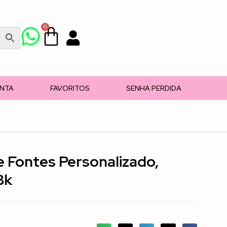
0
Login
ONTA
FAVORITOS
SENHA PERDIDA
 Fontes Personalizado,
8k