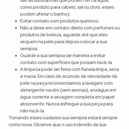
são as substâncias que podem ter na água,
como produto para cabelo, sal ou cloro, esses
podem afetar o banho);
Evitar contato com produtos químicos;
Não a deixe em contato direto com perfumes ou
produtos de beleza, aguarde até que eles
sequem na pele para depois colocar a sua
semijoia;
Guarde a sua semijoia de maneira a evitar
contato com superfícies que possam riscá-la.
A limpeza pode ser feita com flanela limpa, seca
e macia. Em caso de acúmulo de oleosidade da
pele na peça recomendamos a lavagem com
detergente neutro (sem aromas), enxágue em
água corrente e secagem completa em papel
absorvente. Nunca esfregue a sua peça para
não riscá-la.
Tomando esses cuidados sua semijoia estará sempre
como nova. Observe que o uso indevido da sua