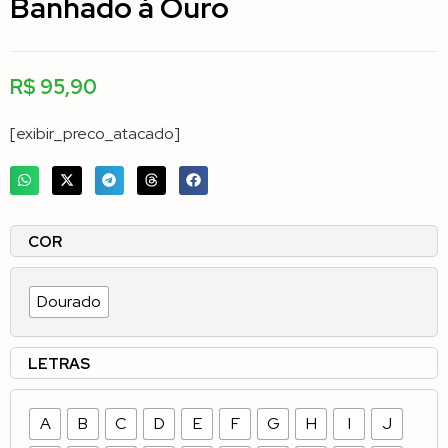
Banhado á Ouro
R$
95,90
[exibir_preco_atacado]
COR
Dourado
LETRAS
A
B
C
D
E
F
G
H
I
J