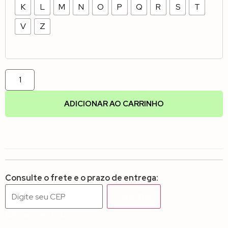
K
L
M
N
O
P
Q
R
S
T
V
Z
ADICIONAR AO CARRINHO
Consulte o frete e o prazo de entrega:
Consultar
Não sei meu cep