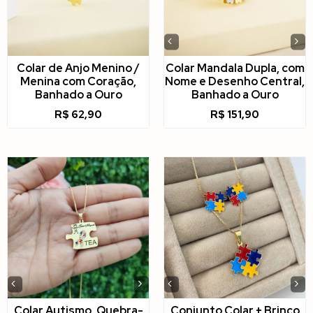
‹
›
Colar de Anjo Menino /
Colar Mandala Dupla, com
Menina com Coração,
Nome e Desenho Central,
Banhado a Ouro
Banhado a Ouro
R$
62,90
R$
151,90
‹
›
‹
›
Colar Autismo, Quebra-
Conjunto Colar + Brinco