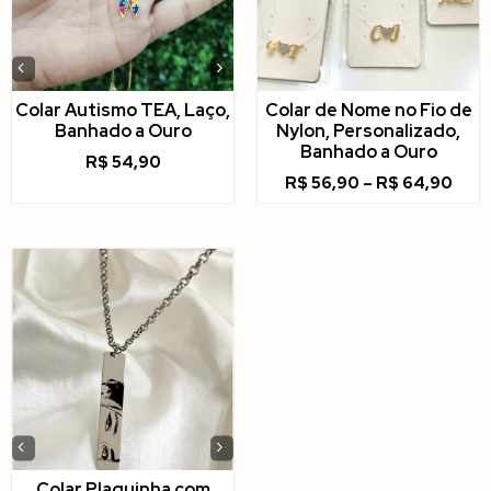
‹
›
Colar Autismo TEA, Laço,
Colar de Nome no Fio de
Banhado a Ouro
Nylon, Personalizado,
Banhado a Ouro
R$
54,90
R$
56,90
–
R$
64,90
‹
›
Colar Plaquinha com