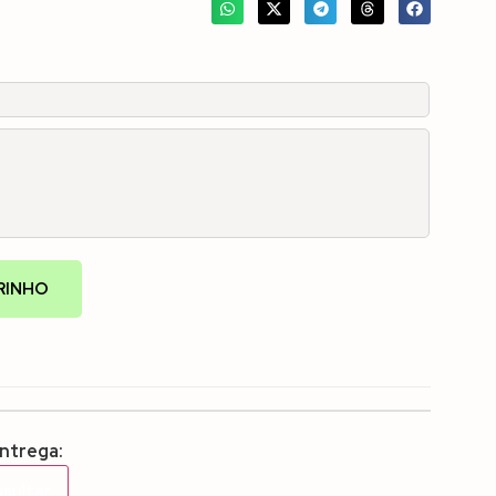
RINHO
entrega:
sultar