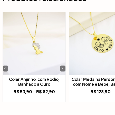
‹
›
Colar Anjinho, com Ródio,
Colar Medalha Person
Banhado a Ouro
com Nome e Bebê, B
R$
53,90
–
R$
62,90
R$
128,90