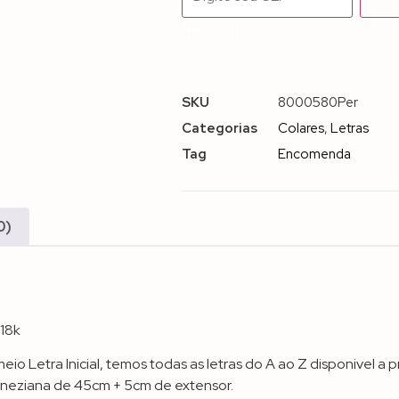
Não sei meu cep
SKU
8000580Per
Categorias
Colares
,
Letras
Tag
Encomenda
0)
 18k
io Letra Inicial, temos todas as letras do A ao Z disponivel a
eneziana de 45cm + 5cm de extensor.