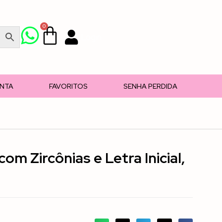
0
Login
ONTA
FAVORITOS
SENHA PERDIDA
om Zircônias e Letra Inicial,