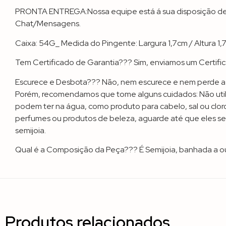
PRONTA ENTREGA:Nossa equipe está á sua disposição de Se
Chat/Mensagens.
Caixa: 54G_ Medida do Pingente: Largura 1,7cm / Altura 1,
Tem Certificado de Garantia??? Sim, enviamos um Certi
Escurece e Desbota??? Não, nem escurece e nem perde a co
Porém, recomendamos que tome alguns cuidados: Não utiliz
podem ter na água, como produto para cabelo, sal ou clor
perfumes ou produtos de beleza, aguarde até que eles se
semijoia.
Qual é a Composição da Peça??? É Semijoia, banhada a ou
Produtos relacionados