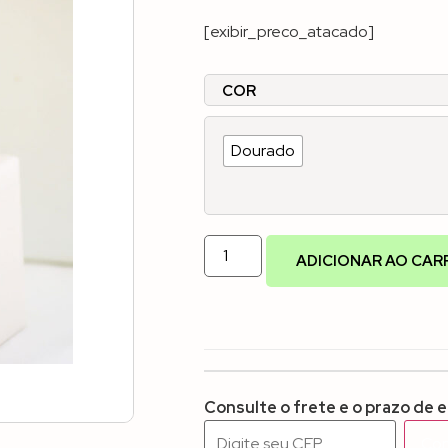
[exibir_preco_atacado]
COR
Dourado
ADICIONAR AO CAR
Consulte o frete e o prazo de 
Con