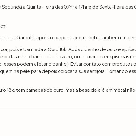
gunda á Quinta-Feira das 07hr á 17hr e de Sexta-Feira das 07
7cm.
ficado de Garantia após a compra e acompanha tambem uma e
r, pois é banhada a Ouro 18k. Após o banho de ouro é aplicado
ar durante o banho de chuveiro, ou no mar, ou em piscinas (m
o, esses podem afetar o banho); Evitar contato com produtos 
quem na pele para depois colocar a sua semijoia. Tomando es
ro 18k, tem camadas de ouro, mas a base dele é em metal não