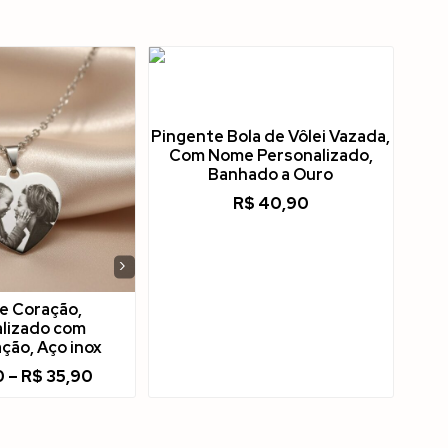
Pingente Bola de Vôlei Vazada,
Com Nome Personalizado,
Banhado a Ouro
R$
40,90
›
de Coração,
lizado com
ção, Aço inox
0
–
R$
35,90