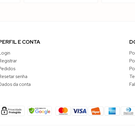
PERFIL E CONTA
D
Login
Po
Registrar
Po
Pedidos
Po
Resetar senha
Te
Dados da conta
Fa