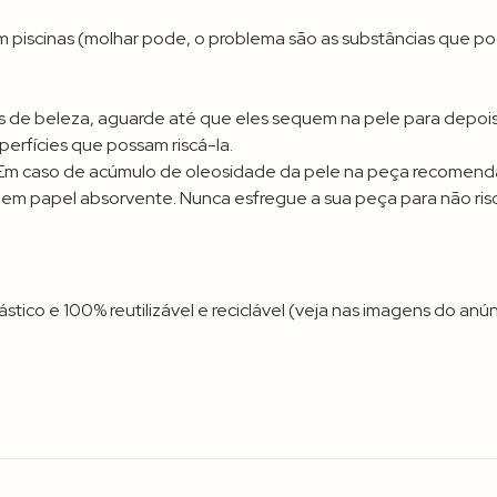
em piscinas (molhar pode, o problema são as substâncias que p
de beleza, aguarde até que eles sequem na pele para depois c
perfícies que possam riscá-la.
ia. Em caso de acúmulo de oleosidade da pele na peça recome
m papel absorvente. Nunca esfregue a sua peça para não risc
o e 100% reutilizável e reciclável (veja nas imagens do anún