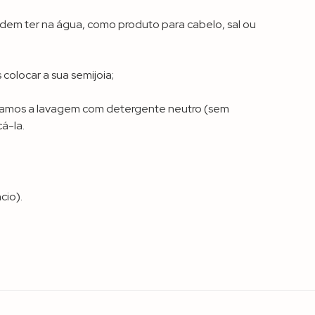
odem ter na água, como produto para cabelo, sal ou
olocar a sua semijoia;
ndamos a lavagem com detergente neutro (sem
á-la.
cio).