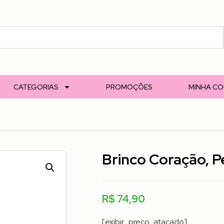
CATEGORIAS
PROMOÇÕES
MINHA C
Brinco Coração, P
R$
74,90
[exibir_preco_atacado]