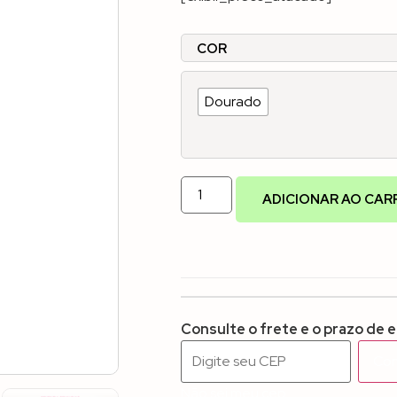
COR
Dourado
ADICIONAR AO CAR
Consulte o frete e o prazo de 
Con
Não sei meu cep