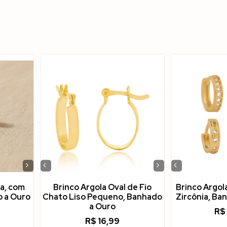
›
‹
›
‹
la, com
Brinco Argola Oval de Fio
Brinco Argol
o a Ouro
Chato Liso Pequeno, Banhado
Zircônia, Ba
a Ouro
R$
R$
16,99