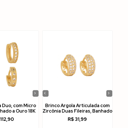
›
‹
›
a Duo, com Micro
Brinco Argola Articulada com
nhado a Ouro 18K
Zircônia Duas Fileiras, Banhado
112,90
R$
31,99