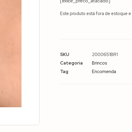
[exibir_preco_atacado]
Este produto está fora de estoque e 
SKU
2000651BR1
Categoria
Brincos
Tag
Encomenda