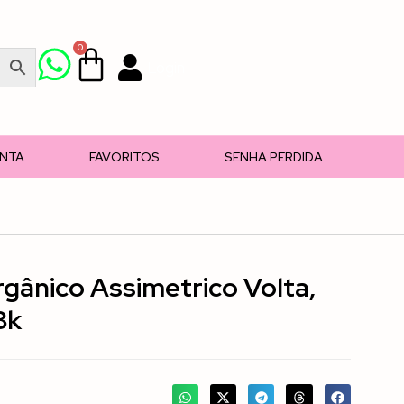
0
Login
ONTA
FAVORITOS
SENHA PERDIDA
gânico Assimetrico Volta,
8k