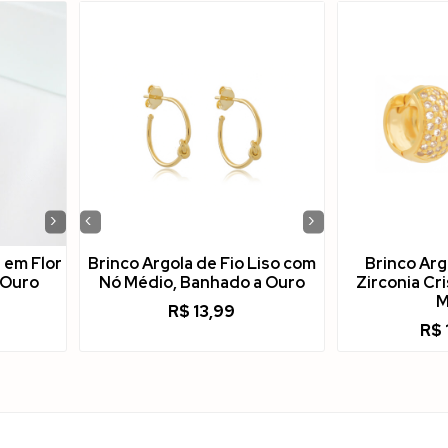
›
‹
›
 em Flor
Brinco Argola de Fio Liso com
Brinco Arg
 Ouro
Nó Médio, Banhado a Ouro
Zirconia Cr
M
R$
13,99
R$