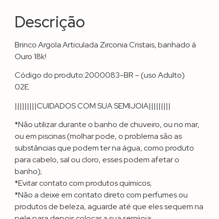
Descrição
Brinco Argola Articulada Zirconia Cristais, banhado á
Ouro 18k!
Código do produto:2000083-BR – (uso Adulto)
02E
|||||||||CUIDADOS COM SUA SEMIJOIA|||||||||
*Não utilizar durante o banho de chuveiro, ou no mar,
ou em piscinas (molhar pode, o problema são as
substâncias que podem ter na água, como produto
para cabelo, sal ou cloro, esses podem afetar o
banho);
*Evitar contato com produtos químicos;
*Não a deixe em contato direto com perfumes ou
produtos de beleza, aguarde até que eles sequem na
pele para depois colocar a sua semijoia;