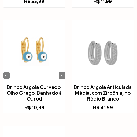
R$
55,99
R$
11,99
‹
›
Brinco Argola Curvado,
Brinco Argola Articulada
Olho Grego, Banhado à
Média, com Zircônia, no
Ourod
Ródio Branco
R$
10,99
R$
41,99